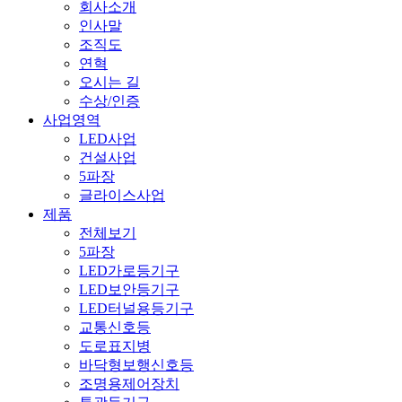
회사소개
인사말
조직도
연혁
오시는 길
수상/인증
사업영역
LED사업
건설사업
5파장
글라이스사업
제품
전체보기
5파장
LED가로등기구
LED보안등기구
LED터널용등기구
교통신호등
도로표지병
바닥형보행신호등
조명용제어장치