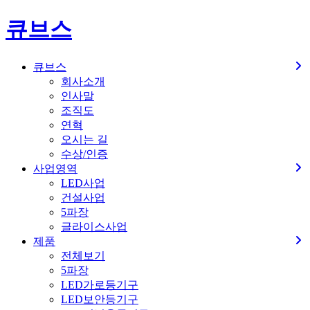
큐브스
큐브스
회사소개
인사말
조직도
연혁
오시는 길
수상/인증
사업영역
LED사업
건설사업
5파장
글라이스사업
제품
전체보기
5파장
LED가로등기구
LED보안등기구