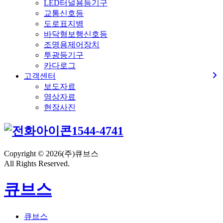
LED터널용등기구
교통신호등
도로표지병
바닥형보행신호등
조명용제어장치
투광등기구
카다로그
고객센터
보도자료
영상자료
현장사진
1544-4741
Copyright © 2026(주)큐브스
All Rights Reserved.
큐브스
큐브스