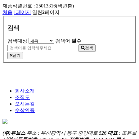
제품식별번호 :
25013316(색변환)
처음
1
페이지
열린
2
페이지
검색
검색대상
검색어
필수
검색
닫기
회사소개
조직도
오시는길
수상인증
(주)큐브스
주소 : 부산광역시 동구 중앙대로 526
대표
: 조윤설