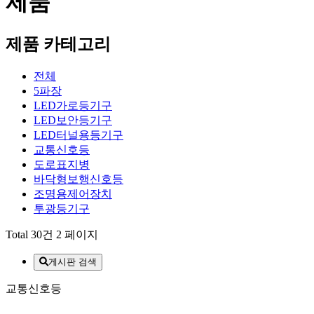
제품
제품 카테고리
전체
5파장
LED가로등기구
LED보안등기구
LED터널용등기구
교통신호등
도로표지병
바닥형보행신호등
조명용제어장치
투광등기구
Total 30건
2 페이지
게시판 검색
교통신호등