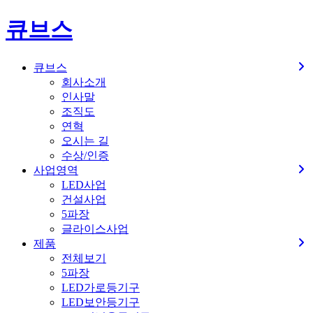
큐브스
큐브스
회사소개
인사말
조직도
연혁
오시는 길
수상/인증
사업영역
LED사업
건설사업
5파장
글라이스사업
제품
전체보기
5파장
LED가로등기구
LED보안등기구