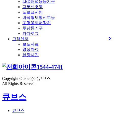
LED터널용등기구
교통신호등
도로표지병
바닥형보행신호등
조명용제어장치
투광등기구
카다로그
고객센터
보도자료
영상자료
현장사진
1544-4741
Copyright © 2026(주)큐브스
All Rights Reserved.
큐브스
큐브스