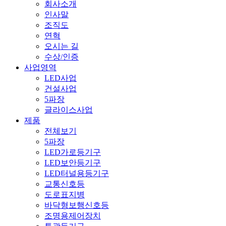
회사소개
인사말
조직도
연혁
오시는 길
수상/인증
사업영역
LED사업
건설사업
5파장
글라이스사업
제품
전체보기
5파장
LED가로등기구
LED보안등기구
LED터널용등기구
교통신호등
도로표지병
바닥형보행신호등
조명용제어장치